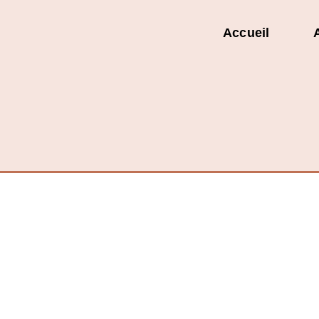
Accueil
ECOLOGIE
Un arbre, une œuvre, 
devient moteur d’eng
sociétal
ALVINE
29 AVRIL 2026