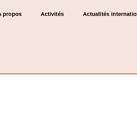
A propos
Activités
Actualités internati
un avenir : quand l’art
agement écologique et